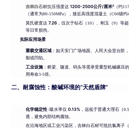
1200-2500公斤/厘米²
吉林白
石材抗压强度达
（约11
（通常为80-150MPa），接近高强度混凝土（C60级约4
7.26
莫氏硬度达
，仅次于钻石（10）、刚玉（9）等
等日常损伤。
实际应用场景
重载交通区域
：如天安门广场地面、人民大会堂台阶
裂或凹陷。
工业设施
：桥梁、隧道、码头等需承受重型机械碾压
用寿命3-5倍。
二、耐腐蚀性：酸碱环境的“天然盾牌”
化学稳定性
0.13%
:吸水率仅
，远低于普通大理石（0.
透，避免内部结构腐蚀。
在沿海地区或工业污染区，吉林白石材可抵抗氯离子