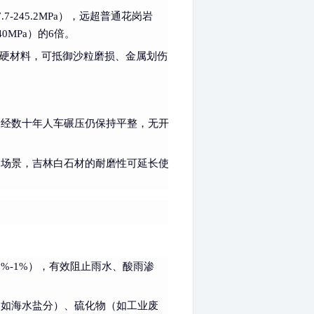
7.7-245.2MPa），远超普通花岗岩
0MPa）的6倍。
超硬材料，可抵御沙粒磨损、金属划伤
，经数十年人车碾压仍保持平整，无开
的场景，吉林白石材的耐磨性可延长使
5%-1%），有效阻止雨水、酸雨渗
（如海水盐分）、硫化物（如工业废